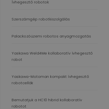
Ívhegesztő robotok
soft_exit_message_displayed
www.flexmanrobotics.hu
_csrf-frontend
www.flexmanrobotics.hu
Szerszámgép robotkiszolgálás
Palackozóüzemi robotos anyagmozgatás
Yaskawa Weld4Me kollaboratív ívhegesztő
robot
VISITOR_PRIVACY_METADATA
YouTube
.youtube.com
Yaskawa-Motoman kompakt ívhegesztő
robotcellák
Bemutatjuk a HC10 hibrid kollaboratív
robotot