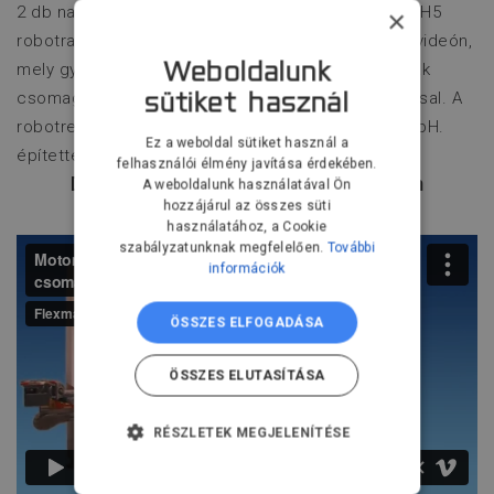
2 db nagysebességű MPP3 delta robotra és egy MH5
×
robotra épülő csomagoló rendszer látható a fenti videón,
mely gyógyszergyártás automatizálásában ampullák
Weboldalunk
csomagolását végzi, 10 000 ampulla/óra kapacitással. A
sütiket használ
robotrendszert az Autech Automationstechnik GmbH.
Ez a weboldal sütiket használ a
építette.
felhasználói élmény javítása érdekében.
Delta robotok az élelmiszeriparban
A weboldalunk használatával Ön
hozzájárul az összes süti
használatához, a Cookie
szabályzatunknak megfelelően.
További
információk
ÖSSZES ELFOGADÁSA
ÖSSZES ELUTASÍTÁSA
RÉSZLETEK MEGJELENÍTÉSE
ELENGEDHETETLENÜL
SZÜKSÉGES