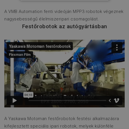
TELJESÍTMÉNY
A VMB Automation fenti videóján MPP3 robotok végeznek
nagysebességű élelmiszeripari csomagolást.
CÉLZÁS
Festőrobotok az autógyártásban
FUNKCIONALITÁS
BESOROLATLAN
Elengedhetetlenül szükséges
Teljesítmény
Célzás
Funkcionalitás
Besorolatlan
Az elengedhetetlenül szükséges sütik
lehetővé teszik a webhely alapvető
funkcióit, például a felhasználói
A Yaskawa Motoman festőrobotok festési alkalmazásra
bejelentkezést és a fiókkezelést. A
weboldal nem használható megfelelően
kifejlesztett speciális ipari robotok, melyek különféle
az elengedhetetlenül szükséges sütik