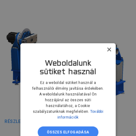
×
Weboldalunk
sütiket használ
Ez a weboldal sütiket használ a
felhasználói élmény javítása érdekében.
A weboldalunk használatával Ön
hozzájárul az összes süti
használatához, a Cookie
HTC-500 D
szabályzatunknak megfelelően.
További
információk
RÉSZLETEK
ÖSSZES ELFOGADÁSA