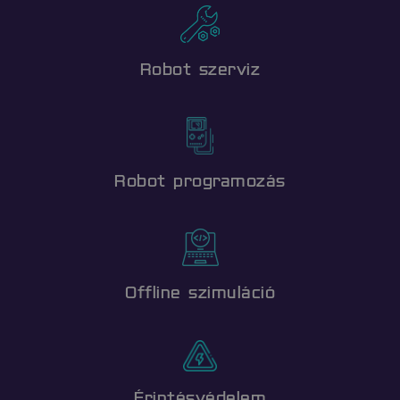
BESOROLATLAN
Robot szerviz
Elengedhetetlenül szükséges
Teljesítmény
Célzás
Funkcionalitás
Besorolatlan
Robot programozás
Az elengedhetetlenül szükséges sütik
lehetővé teszik a webhely alapvető
funkcióit, például a felhasználói
bejelentkezést és a fiókkezelést. A
weboldal nem használható megfelelően
az elengedhetetlenül szükséges sütik
nélkül.
Offline szimuláció
Név
Szolgáltató
/
Domain
__cf_bm
Cloudflare Inc.
.vimeo.com
Érintésvédelem