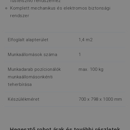
füstelszívó rendszerhez
Komplett mechanikus és elektromos biztonsági
rendszer
Elfoglalt alapterület
1,4 m2
Munkaállomások száma
1
Munkadarab pozícionálók
max. 100 kg
munkaállomásonkénti
teherbírása
Készülékméret
700 x 798 x 1000 mm
Hegesztő robot árak és további részletek