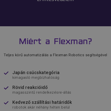
advanced-frontend
www.flexmanrobotics.hu
Miért a Flexman?
Teljes körű automatizálás a Flexman Robotics segítségével
Japán csúcskategória
kimagasló megbízhatóság
soft_exit_message_displayed
www.flexmanrobotics.hu
Rövid reakcióidő
magasszintű rendelkezésre-állás
_csrf-frontend
www.flexmanrobotics.hu
Kedvező szállítási határidők
robotok akár néhány héten belül