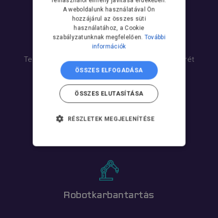
felhasználói élmény javítása érdekében.
A weboldalunk használatával Ön
hozzájárul az összes süti
Teljeskörű támogatás
használatához, a Cookie
szabályzatunknak megfelelően.
További
Szolgáltatásaink
információk
Tekintse át az automatizálás hosszú távú sikerét
ÖSSZES ELFOGADÁSA
biztosító szolgáltatás portfóliónkat!
ÖSSZES ELUTASÍTÁSA
RÉSZLETEK MEGJELENÍTÉSE
Tanfolyam
ELENGEDHETETLENÜL
SZÜKSÉGES
TELJESÍTMÉNY
CÉLZÁS
Robotkarbantartás
FUNKCIONALITÁS