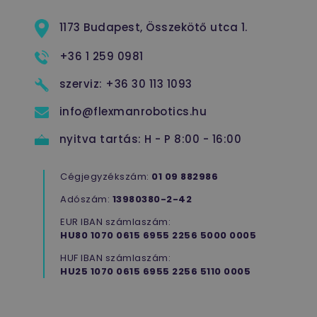
utm_campaign
www.flexmanrobotics.hu
ülés
E
a
1173 Budapest, Összekötő utca 1.
m
a
h
+36 1 259 0981
f
w
E
szerviz:
+36 30 113 1093
info@flexmanrobotics.hu
t
nyitva tartás:
H - P 8:00 - 16:00
r
f
w
Cégjegyzékszám:
01 09 882986
_gcl_au
Google LLC
2
E
Adószám:
13980380-2-42
.flexmanrobotics.hu
hónap
D
4 hét
é
s
EUR IBAN számlaszám:
v
HU80 1070 0615 6955 2256 5000 0005
h
w
HUF IBAN számlaszám:
o
a
HU25 1070 0615 6955 2256 5110 0005
v
l
m
e