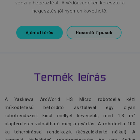
végzi a hegesztést. A védőüvegeken keresztül a
hegesztés jól nyomon követhető.
Ajánlatkérés
Hasonló típusok
Termék leírás
A Yaskawa ArcWorld HS Micro robotcella kézi
működtetésű befordító asztalával egy olyan
2
robotrendszert kínál mellyel kevesebb, mint 1,3 m
alapterületen valósítható meg a gyártás. A robotcella 100
kg teherbírással rendelkezik (készüléktartó nélkül). A