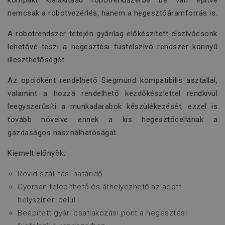
kompakt kialakítású robotrendszerbe be van építve
nemcsak a robotvezérlés, hanem a hegesztőáramforrás is.
A robotrendszer tetején gyárilag előkészített elszívócsonk
lehetővé teszi a hegesztési füstelszívó rendszer könnyű
illeszthetőségét.
Az opcióként rendelhető Siegmund kompatibilis asztallal,
valamint a hozzá rendelhető kezdőkészlettel rendkívül
leegyszerűsíti a munkadarabok készülékezését, ezzel is
tovább növelve ennek a kis hegesztőcellának a
gazdaságos használhatóságát.
Kiemelt előnyök:
Rövid szállítási határidő
Gyorsan telepíthető és áthelyezhető az adott
helyszínen belül
Beépített gyári csatlakozási pont a hegesztési