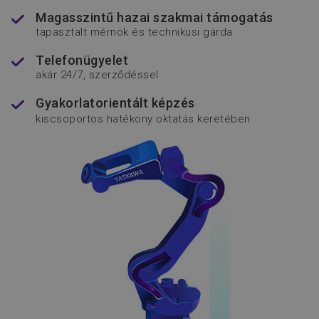
Magasszintű hazai szakmai támogatás
tapasztalt mérnök és technikusi gárda
Telefonügyelet
akár 24/7, szerződéssel
VISITOR_PRIVACY_METADATA
YouTube
Gyakorlatorientált képzés
.youtube.com
kiscsoportos hatékony oktatás keretében
popup_banner
www.flexmanrobotics.hu
CookieScriptConsent
CookieScript
www.flexmanrobotics.hu