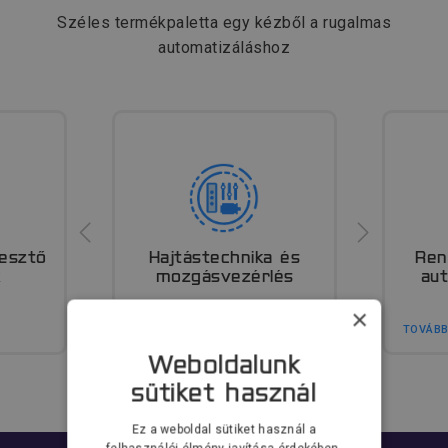
Széles termékpaletta egy kézből a rugalmas
automatizáláshoz
gesztő
Hajtástechnika és
Ren
k
mozgásvezérlés
au
×
TOVÁBB
TOVÁB
Weboldalunk
sütiket használ
Ez a weboldal sütiket használ a