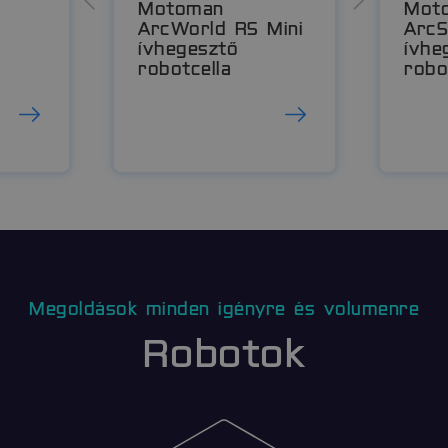
Motoman
Mot
ArcWorld RS Mini
Arc
ívhegesztő
ívhe
robotcella
robo
Megoldások minden igényre és volumenre
Robotok