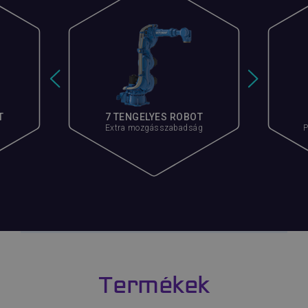
T
7 TENGELYES ROBOT
Extra mozgásszabadság
P
Termékek