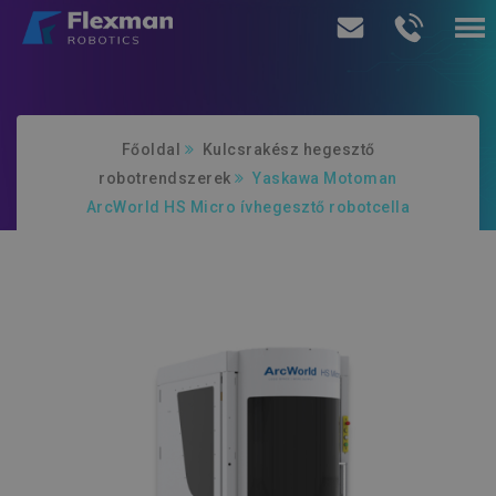
Termékeink
Főoldal
Kulcsrakész hegesztő
Szolgáltatásaink
robotrendszerek
Yaskawa Motoman
ArcWorld HS Micro ívhegesztő robotcella
Rólunk
Ajánlatkérés