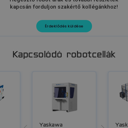
kapcsán forduljon szakértő kollégánkhoz!
Érdeklődés küldése
Kapcsolódó robotcellák
Yaskawa
Yas