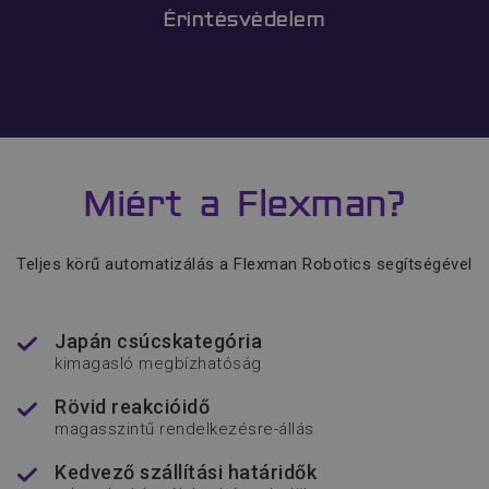
Érintésvédelem
popup_banner
www.flexmanrobotics.hu
Miért a Flexman?
CookieScriptConsent
CookieScript
www.flexmanrobotics.hu
Teljes körű automatizálás a Flexman Robotics segítségével
Japán csúcskategória
kimagasló megbízhatóság
Rövid reakcióidő
magasszintű rendelkezésre-állás
Kedvező szállítási határidők