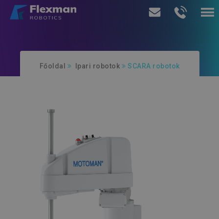
Termékeink
Főoldal
Ipari robotok
SCARA robotok
Szolgáltatásaink
Rólunk
Ajánlatkérés