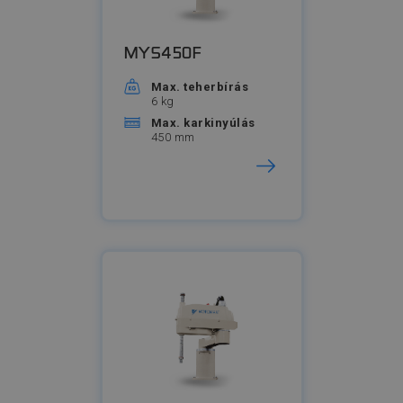
MYS450F
Max. teherbírás
6 kg
Max. karkinyúlás
450 mm