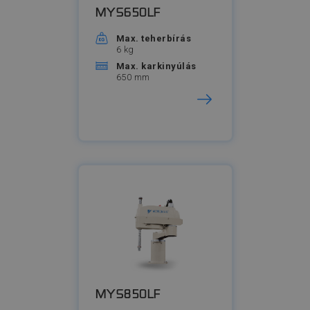
MYS650LF
Max. teherbírás
6 kg
Max. karkinyúlás
650 mm
MYS850LF