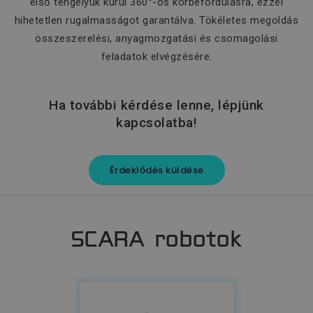
első tengelyük kürül 360°-os körbefordulásra, ezzel
hihetetlen rugalmasságot garantálva. Tökéletes megoldás
összeszerelési, anyagmozgatási és csomagolási
feladatok elvégzésére.
Ha további kérdése lenne, lépjünk
kapcsolatba!
Érdeklődés küldése
SCARA robotok