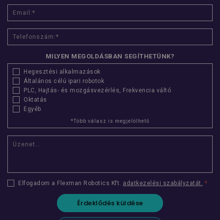
kap
p
_ga
m
vált
arr
l
hog
a
Goo
v
for
web
utm_date
www.flexmanrobotics.hu
ülés
rögz
MILYEN MEGOLDÁSBAN SEGÍTHETÜNK?
men
utm_adgroup
www.flexmanrobotics.hu
ülés
Hegesztési alkalmazások
YSC
Google LLC
ülés
E
Általános célú ipari robotok
.youtube.com
á
PLC, Hajtás- és mozgásvezérlés, Frekvencia váltó
Oktatás
Egyéb
utm_campaign
www.flexmanrobotics.hu
ülés
E
*Több válasz is megjelölhető
a
m
a
h
f
w
E
Elfogadom a Flexman Robotics Kft.
adatkezelési szabályzatát.
*
Érdeklődés küldése
t
r