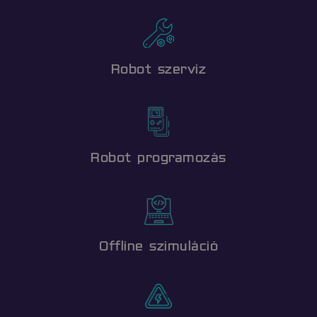
Robot szerviz
soft_exit_message_displayed
www.flexmanrobotics.hu
_csrf-frontend
www.flexmanrobotics.hu
Robot programozás
Offline szimuláció
VISITOR_PRIVACY_METADATA
YouTube
.youtube.com