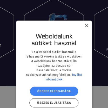
×
Weboldalunk
sütiket használ
T
7 TENGELYES ROBOT
Extra mozgásszabadság
P
Ez a weboldal sütiket használ a
felhasználói élmény javítása érdekében.
A weboldalunk használatával Ön
hozzájárul az összes süti
használatához, a Cookie
szabályzatunknak megfelelően.
További
információk
ÖSSZES ELFOGADÁSA
ÖSSZES ELUTASÍTÁSA
Termékek