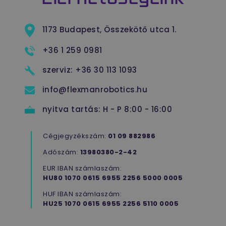
Elérhetőségeink
1173 Budapest, Összekötő utca 1.
+36 1 259 0981
szerviz:
+36 30 113 1093
info@flexmanrobotics.hu
nyitva tartás:
H - P 8:00 - 16:00
Cégjegyzékszám:
01 09 882986
Adószám:
13980380-2-42
EUR IBAN számlaszám:
HU80 1070 0615 6955 2256 5000 0005
HUF IBAN számlaszám:
HU25 1070 0615 6955 2256 5110 0005