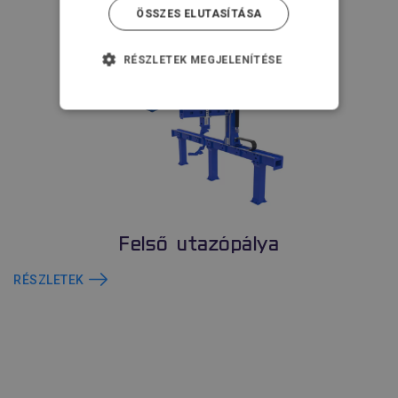
ÖSSZES ELUTASÍTÁSA
RÉSZLETEK MEGJELENÍTÉSE
ELENGEDHETETLENÜL
SZÜKSÉGES
TELJESÍTMÉNY
CÉLZÁS
FUNKCIONALITÁS
Felső utazópálya
BESOROLATLAN
RÉSZLETEK
Elengedhetetlenül szükséges
Teljesítmény
Célzás