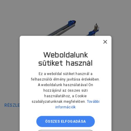
×
Weboldalunk
sütiket használ
Ez a weboldal sütiket használ a
felhasználói élmény javítása érdekében.
A weboldalunk használatával Ön
hozzájárul az összes süti
Alsó utazópálya
használatához, a Cookie
szabályzatunknak megfelelően.
További
RÉSZLETEK
információk
ÖSSZES ELFOGADÁSA