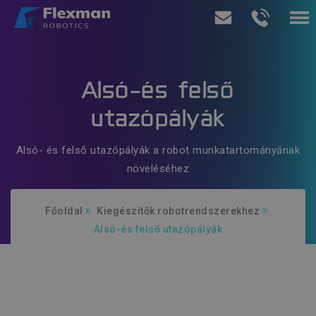
Termékeink
Alsó-és felső
Szolgáltatásaink
utazópályák
Rólunk
Alsó- és felső utazópályák a robot munkatartományának
növeléséhez
Ajánlatkérés
Főoldal
Kiegészítők robotrendszerekhez
Alsó-és felső utazópályák