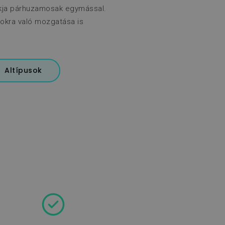
 síkja párhuzamosak egymással.
okra való mozgatása is
Altípusok