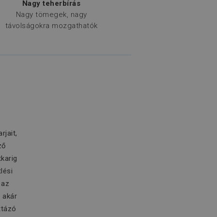
Nagy teherbírás
Nagy tömegek, nagy
távolságokra mozgathatók
jait,
ző
karig
lési
 az
 akár
ttázó