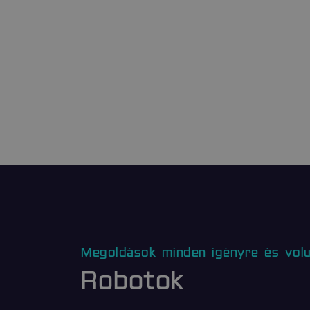
advanced-frontend
soft_exit_message_di
_csrf-frontend
VISITOR_PRIVACY_ME
popup_banner
Megoldások minden igényre és vol
CookieScriptConsent
Robotok