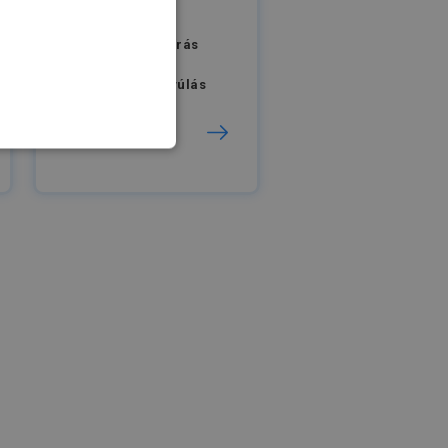
MPL500
Max. teherbírás
500 kg
Max. karkinyúlás
3159 mm
FUNKCIONALITÁS
rolatlan
jelentkezést és a
ek és a botok
ös a weboldal
gy érvényes
oldaluk használatáról.