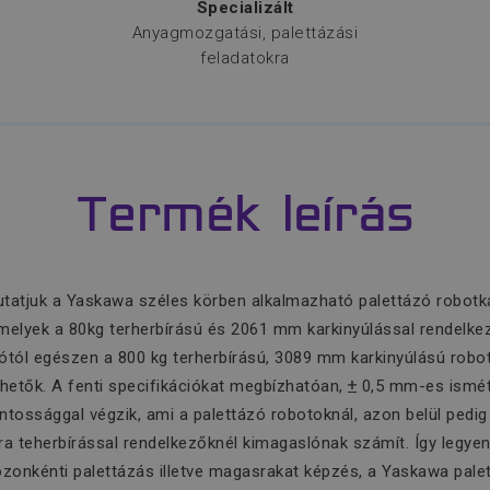
Specializált
Anyagmozgatási, palettázási
feladatokra
Termék leírás
tatjuk a Yaskawa széles körben alkalmazható palettázó robotkar
melyek a 80kg terherbírású és 2061 mm karkinyúlással rendelke
iótól egészen a 800 kg terherbírású, 3089 mm karkinyúlású robot
rhetők. A fenti specifikációkat megbízhatóan,
0,5 mm-es ismét
ntossággal végzik, ami a palettázó robotoknál, azon belül pedig
ra teherbírással rendelkezőknél kimagaslónak számít. Így legyen
zonkénti palettázás
illetve magasrakat képzés
, a Yaskawa pale