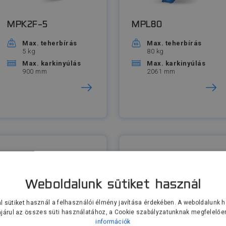
MPK2F-5
MPL80
Max. teherbírás
Max. teherbírás
5 kg
80 kg
Max. karkinyúlás
Max. karkinyúlás
900 mm
2061 mm
Weboldalunk sütiket használ
l sütiket használ a felhasználói élmény javítása érdekében. A weboldalunk 
járul az összes süti használatához, a Cookie szabályzatunknak megfelelőe
információk