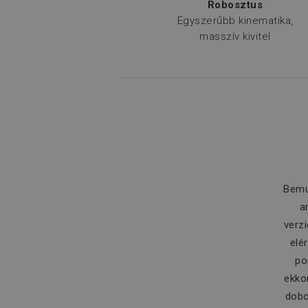
Robosztus
Egyszerűbb kinematika,
masszív kivitel
Bemu
a
verz
elé
po
ekko
dobo