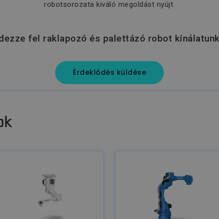
robotsorozata kiváló megoldást nyújt.
dezze fel raklapozó és palettázó robot kínálatunk
Érdeklődés küldése
ok