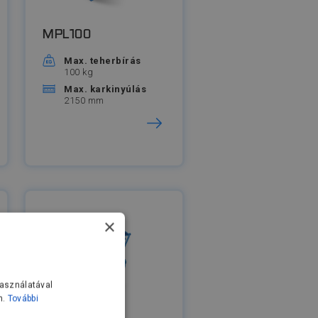
MPL100
Max. teherbírás
100 kg
Max. karkinyúlás
2150 mm
×
használatával
n.
További