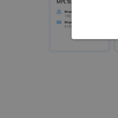
MPL160-100
Max. teherbírás
100 kg
Max. karkinyúlás
3159 mm
ELENGEDHETE
BESOROLATL
Elenge
Az elengedhetetlenül szü
fiókkezelést. A webolda
Név
__cf_bm