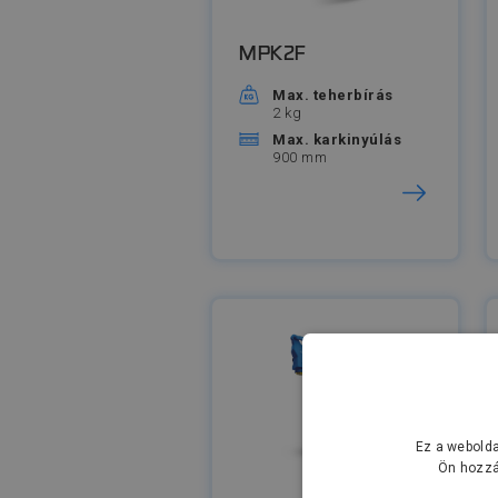
MPK2F
Max. teherbírás
2 kg
Max. karkinyúlás
900 mm
Ez a webolda
Ön hozzá