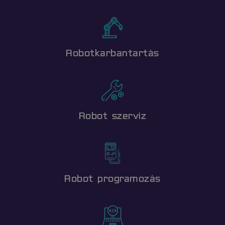
.vimeo.com
Robotkarbantartás
advanced-frontend
www.flexmanrobotics.hu
Robot szerviz
Robot programozás
soft_exit_message_displayed
www.flexmanrobotics.hu