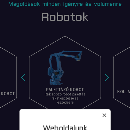
Megoldások minden igényre és volumenre
Robotok
PALETTÁZÓ ROBOT
KOLLA
Ő ROBOT
Raklapozó robot palettás
rakatképzésre és
leszedésre
×
Weboldalunk