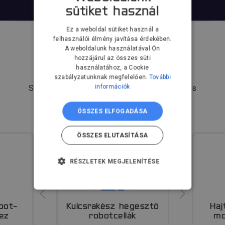
sütiket használ
Ez a weboldal sütiket használ a
felhasználói élmény javítása érdekében.
A weboldalunk használatával Ön
hozzájárul az összes süti
Termékek
használatához, a Cookie
szabályzatunknak megfelelően.
További
információk
Széles termékpaletta egy kézből a rugalmas
automatizáláshoz
ÖSSZES ELFOGADÁSA
ÖSSZES ELUTASÍTÁSA
RÉSZLETEK MEGJELENÍTÉSE
ELENGEDHETETLENÜL
SZÜKSÉGES
bot-
Kulcsrakész hegesztő
Haj
TELJESÍTMÉNY
ez
robotcellák
mo