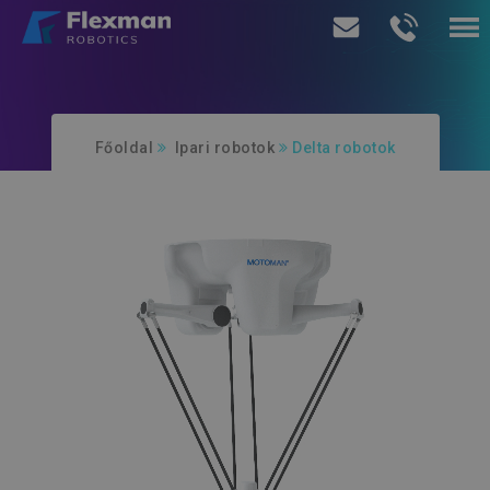
Termékeink
Főoldal
Ipari robotok
Delta robotok
Szolgáltatásaink
Rólunk
Ajánlatkérés