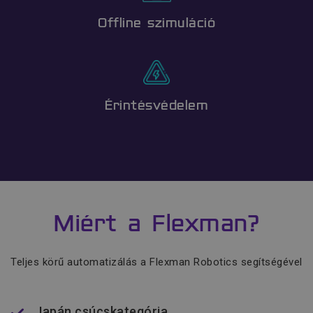
_csrf-frontend
www.flexmanrobotics.hu
Offline szimuláció
Érintésvédelem
VISITOR_PRIVACY_METADATA
YouTube
.youtube.com
Miért a Flexman?
Teljes körű automatizálás a Flexman Robotics segítségével
Japán csúcskategória