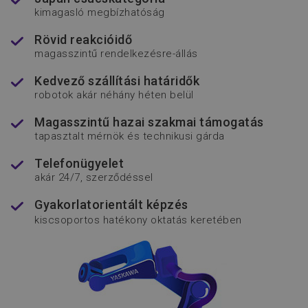
kimagasló megbízhatóság
popup_banner
www.flexmanrobotics.hu
CookieScriptConsent
CookieScript
Rövid reakcióidő
www.flexmanrobotics.hu
magasszintű rendelkezésre-állás
Kedvező szállítási határidők
robotok akár néhány héten belül
Magasszintű hazai szakmai támogatás
tapasztalt mérnök és technikusi gárda
Telefonügyelet
akár 24/7, szerződéssel
Név
Szolgáltató
/
Domain
Lejárat
Leí
Gyakorlatorientált képzés
kiscsoportos hatékony oktatás keretében
__Secure-YNID
.youtube.com
5
hónap
Név
Szolgáltató
/
Domain
Lejárat
Leí
4 hét
utm_medium
www.flexmanrobotics.hu
ülés
Ezt 
Név
Szolgáltató
/
Domain
Lejárat
L
__Secure-
.youtube.com
5
has
ROLLOUT_TOKEN
hónap
azo
_fbp
Meta Platform Inc.
2
4 hét
fel
.flexmanrobotics.hu
hónap
web
4 hét
s
_csrf-backend
www.flexmanrobotics.hu
ülés
for
m