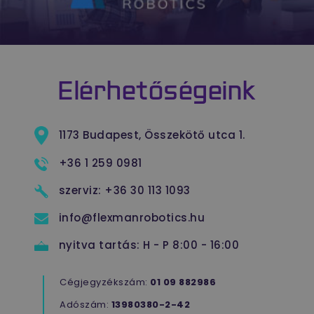
a
v
l
m
e
test_cookie
Google LLC
15
E
.doubleclick.net
perc
D
Elérhetőségeink
t
m
a
1173 Budapest, Összekötő utca 1.
l
t
+36 1 259 0981
szerviz:
+36 30 113 1093
info@flexmanrobotics.hu
nyitva tartás:
H - P 8:00 - 16:00
Cégjegyzékszám:
01 09 882986
Adószám:
13980380-2-42