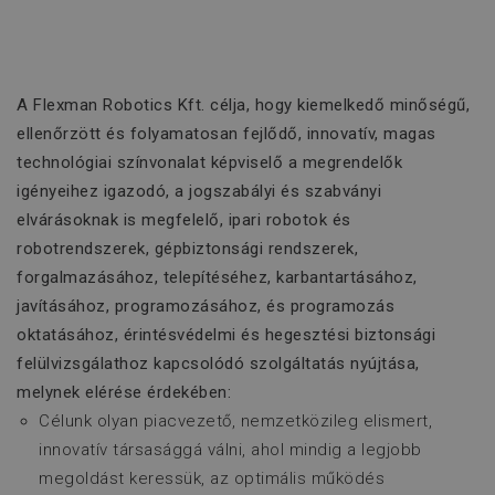
A Flexman Robotics Kft. célja, hogy kiemelkedő minőségű,
ellenőrzött és folyamatosan fejlődő, innovatív, magas
technológiai színvonalat képviselő a megrendelők
igényeihez igazodó, a jogszabályi és szabványi
elvárásoknak is megfelelő, ipari robotok és
robotrendszerek, gépbiztonsági rendszerek,
forgalmazásához, telepítéséhez, karbantartásához,
javításához, programozásához, és programozás
oktatásához, érintésvédelmi és hegesztési biztonsági
felülvizsgálathoz kapcsolódó szolgáltatás nyújtása,
melynek elérése érdekében:
Célunk olyan piacvezető, nemzetközileg elismert,
innovatív társasággá válni, ahol mindig a legjobb
megoldást keressük, az optimális működés