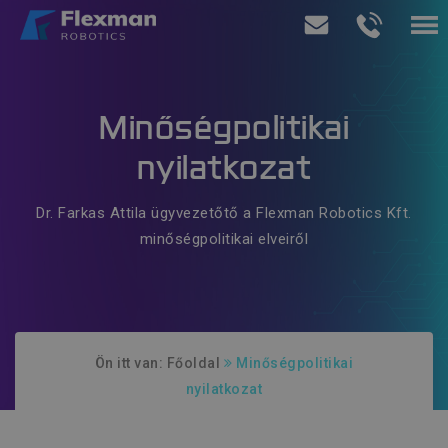
Termékeink
Minőségpolitikai
Szolgáltatásaink
nyilatkozat
Rólunk
Dr. Farkas Attila ügyvezetőtő a Flexman Robotics Kft.
minőségpolitikai elveiről
Ajánlatkérés
Ön itt van:
Főoldal
Minőségpolitikai
nyilatkozat