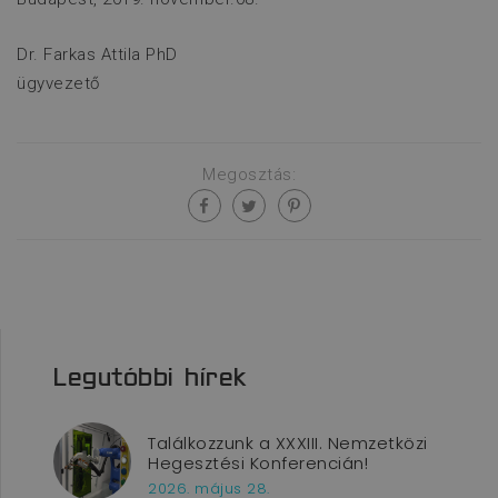
CÉLZÁS
Dr. Farkas Attila PhD
ügyvezető
FUNKCIONALITÁS
BESOROLATLAN
Megosztás:
Elengedhetetlenül szükséges
Teljesítmény
Célzás
Funkcionalitás
Besorolatlan
Az elengedhetetlenül szükséges sütik
Legutóbbi hírek
lehetővé teszik a webhely alapvető
funkcióit, például a felhasználói
bejelentkezést és a fiókkezelést. A
weboldal nem használható megfelelően
Találkozzunk a XXXIII. Nemzetközi
az elengedhetetlenül szükséges sütik
Hegesztési Konferencián!
nélkül.
2026. május 28.