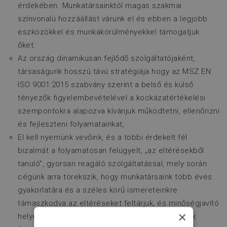
érdekében. Munkatársainktól magas szakmai
színvonalú hozzáállást várunk el és ebben a legjobb
eszközökkel és munkakörülményekkel támogatjuk
őket.
Az ország dinamikusan fejlődő szolgáltatójaként,
társaságunk hosszú távú stratégiája hogy az MSZ EN
ISO 9001:2015 szabvány szerint a belső és külső
tényezők figyelembevételével a kockázatértékelési
szempontokra alapozva kívánjuk működtetni, ellenőrizni
és fejleszteni folyamatainkat,
El kell nyernünk vevőink, és a többi érdekelt fél
bizalmát a folyamatosan felügyelt, „az eltérésekből
tanuló”, gyorsan reagáló szolgáltatással, mely során
cégünk arra törekszik, hogy munkatársaink több éves
gyakorlatára és a széles körű ismereteinkre
támaszkodva az eltéréseket feltárjuk, és minőségjavító
×
helyesbítő intézkedések segítségével fejlesszük