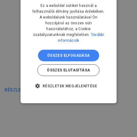
Ez a weboldal sütiket használ a
felhasználói élmény javítása érdekében.
A weboldalunk használatával Ön
hozzájárul az összes süti
használatához, a Cookie
szabályzatunknak megfelelően.
További
információk
ÖSSZES ELFOGADÁSA
ÖSSZES ELUTASÍTÁSA
VST-600 SD
RÉSZLETEK MEGJELENÍTÉSE
RÉSZLETEK
ELENGEDHETETLENÜL
SZÜKSÉGES
TELJESÍTMÉNY
CÉLZÁS