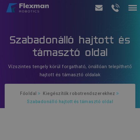
Termékeink
Szabadonálló hajtott és
Szolgáltatásaink
támasztó oldal
Rólunk
Vízszintes tengely körül forgatható, önállóan telepíthető
hajtott és támasztó oldalak
Ajánlatkérés
Főoldal
Kiegészítők robotrendszerekhez
Szabadonálló hajtott és támasztó oldal