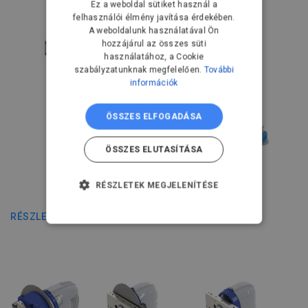
Ez a weboldal sütiket használ a
felhasználói élmény javítása érdekében.
A weboldalunk használatával Ön
hozzájárul az összes süti
használatához, a Cookie
szabályzatunknak megfelelően.
További
információk
ÖSSZES ELFOGADÁSA
ÖSSZES ELUTASÍTÁSA
RÉSZLETEK MEGJELENÍTÉSE
H-1000 D, T-1000
ELENGEDHETETLENÜL
RÉSZLETEK
SZÜKSÉGES
TELJESÍTMÉNY
CÉLZÁS