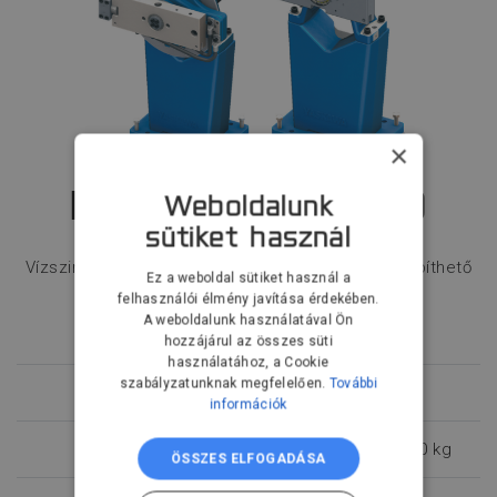
×
H-1000 D, T-1000
Weboldalunk
sütiket használ
Vízszintes tengely körül forgatható, önállóan telepíthető
Ez a weboldal sütiket használ a
hajtott és támasztó oldal
felhasználói élmény javítása érdekében.
A weboldalunk használatával Ön
hozzájárul az összes süti
használatához, a Cookie
szabályzatunknak megfelelően.
További
Vezérelt tengelyek száma
1
információk
Teherbírás
1000 kg
ÖSSZES ELFOGADÁSA