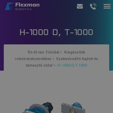
Termékeink
H-1000 D, T-1000
Szolgáltatásaink
Rólunk
Ön itt van:
Főoldal
Kiegészítők
robotrendszerekhez
Szabadonálló hajtott és
Ajánlatkérés
támasztó oldal
H-1000 D, T-1000