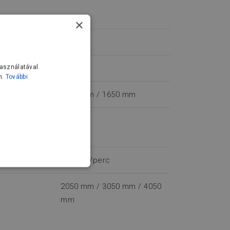
×
1
használatával
1000 kg
n.
További
1250 mm / 1650 mm
 a
150 mm
23 ford./perc
FUNKCIONALITÁS
2050 mm / 3050 mm / 4050
mm