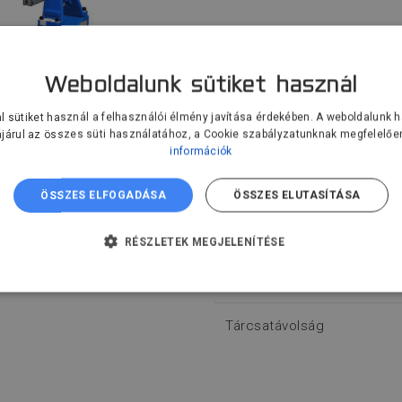
Vezérelt tengelyek száma
Weboldalunk sütiket használ
l sütiket használ a felhasználói élmény javítása érdekében. A weboldalunk 
Teherbírás
járul az összes süti használatához, a Cookie szabályzatunknak megfelelőe
információk
Elforduló átmérő
ÖSSZES ELFOGADÁSA
ÖSSZES ELUTASÍTÁSA
Tömegközéppont eltérése
forgástengelytől
RÉSZLETEK MEGJELENÍTÉSE
Legnagyobb sebesség
TLENÜL SZÜKSÉGES
TELJESÍTMÉNY
CÉLZÁS
AN
Tárcsatávolság