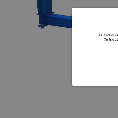
Ez a webolda
Ön hozzá
ELENGEDHETE
BESOROLATL