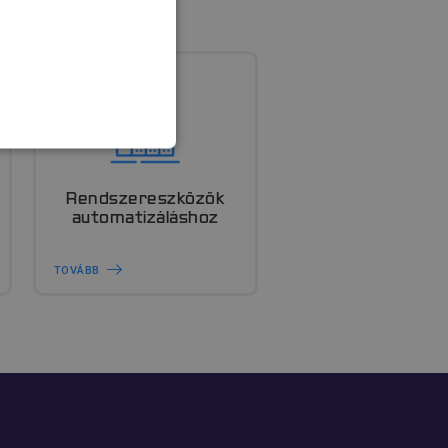
FUNKCIONALITÁS
Rendszereszközök
automatizáláshoz
TOVÁBB
rolatlan
jelentkezést és a
ek és a botok
ös a weboldal
gy érvényes
oldaluk használatáról.