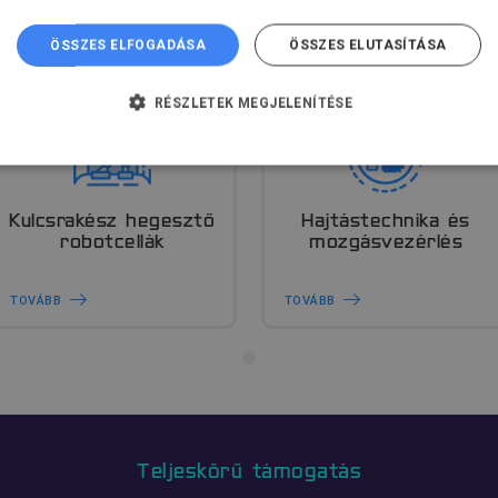
ÖSSZES ELFOGADÁSA
ÖSSZES ELUTASÍTÁSA
RÉSZLETEK MEGJELENÍTÉSE
TLENÜL SZÜKSÉGES
TELJESÍTMÉNY
CÉLZÁS
AN
Kulcsrakész hegesztő
Hajtástechnika és
robotcellák
mozgásvezérlés
TOVÁBB
TOVÁBB
dhetetlenül szükséges
Teljesítmény
Célzás
Funkcionalitás
Beso
kséges sütik lehetővé teszik a webhely alapvető funkcióit, például a felhasználói be
l nem használható megfelelően az elengedhetetlenül szükséges sütik nélkül.
Szolgáltató
/
Domain
Lejárat
Leírás
Cloudflare Inc.
29 perc 6
Ezt a sütit használják az ember
.vimeo.com
másodperc
megkülönböztetésére. Ez előny
számára, annak érdekében, ho
Teljeskörű támogatás
jelentéseket készítsenek a web