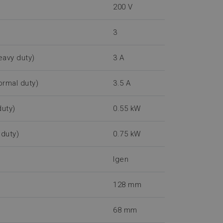
200 V
3
eavy duty)
3 A
ormal duty)
3.5 A
duty)
0.55 kW
 duty)
0.75 kW
Igen
128 mm
68 mm