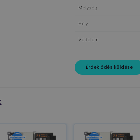
Mélység
Súly
Védelem
Érdeklődés küldése
k