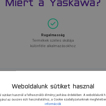
Miért a Yaskawa?
Rugalmasság
Termékek széles skálája
különféle alkalmazásokhoz
Weboldalunk sütiket használ
Termékek
l sütiket használ a felhasználói élmény javítása érdekében. A weboldalunk 
járul az összes süti használatához, a Cookie szabályzatunknak megfelelőe
zéles termékpaletta egy kézből a rugalmas automatizálásh
információk