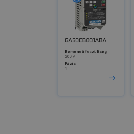
GA50CB001ABA
Bemeneti feszültség
200 V
Fázis
1