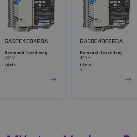
GA50C4004EBA
GA50C4002EBA
Bemeneti feszültség
Bemeneti feszültség
400 V
400 V
Fázis
Fázis
3
3