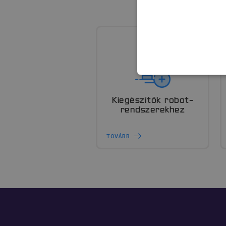
ELENGEDHETE
BESOROLATL
Kiegészítők robot-
rendszerekhez
TOVÁBB
Elenge
Az elengedhetetlenül szü
fiókkezelést. A webolda
Név
__cf_bm