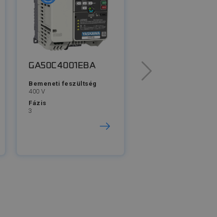
GA50C4001EBA
GA50C4007EBA
Bemeneti feszültség
Bemeneti feszültség
400 V
400 V
Fázis
Fázis
3
3