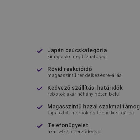
Név
Név
Sz
__Secure-YNID
Név
utm_medium
ww
__Secure-ROLLOUT_T
_fbp
_csrf-backend
_gid
Go
Japán csúcskategória
.f
_ga
kimagasló megbízhatóság
_ga_05PC3M09TJ
.f
Rövid reakcióidő
magasszintű rendelkezésre-állás
utm_source
ww
Kedvező szállítási határidők
utm_adcreative
robotok akár néhány héten belül
IDE
_gat_UA-
.f
Magasszintű hazai szakmai támog
134389969-1
tapasztalt mérnök és technikusi gárda
VISITOR_INFO1_LIVE
Telefonügyelet
akár 24/7, szerződéssel