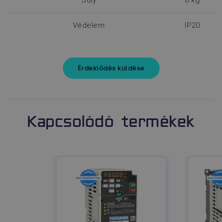
Súly
8 kg
Védelem
IP20
Érdeklődés küldése
Kapcsolódó termékek