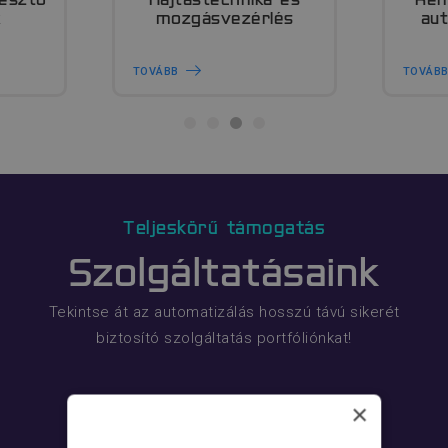
gesztő
Hajtástechnika és
Ren
k
mozgásvezérlés
au
TOVÁBB
TOVÁB
Teljeskörű támogatás
Szolgáltatásaink
Tekintse át az automatizálás hosszú távú sikerét
biztosító szolgáltatás portfóliónkat!
×