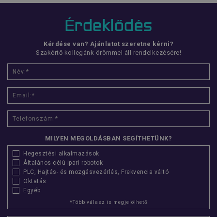
popup_banner
www.flexmanrobotics.hu
Érdeklődés
CookieScriptConsent
CookieScript
www.flexmanrobotics.hu
Kérdése van? Ajánlatot szeretne kérni?
Szakértő kollegánk örömmel áll rendelkezésére!
MILYEN MEGOLDÁSBAN SEGÍTHETÜNK?
Név
Szolgáltató
/
Domain
Lejárat
Leí
Hegesztési alkalmazások
Általános célú ipari robotok
__Secure-YNID
.youtube.com
5
PLC, Hajtás- és mozgásvezérlés, Frekvencia váltó
hónap
Név
Szolgáltató
/
Domain
Lejárat
Leí
4 hét
Oktatás
utm_medium
www.flexmanrobotics.hu
ülés
Ezt 
Név
Szolgáltató
/
Domain
Lejárat
L
Egyéb
__Secure-
.youtube.com
5
has
ROLLOUT_TOKEN
hónap
azo
*Több válasz is megjelölhető
_fbp
Meta Platform Inc.
2
4 hét
fel
.flexmanrobotics.hu
hónap
web