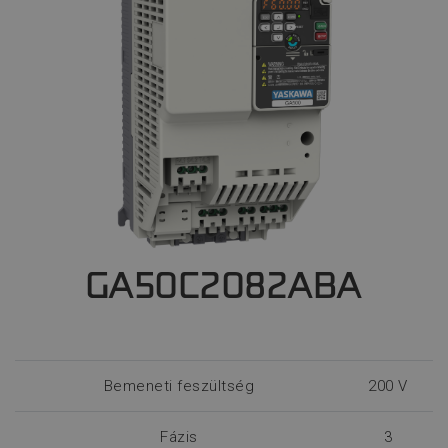
GA50C2082ABA
Bemeneti feszültség
200 V
Fázis
3