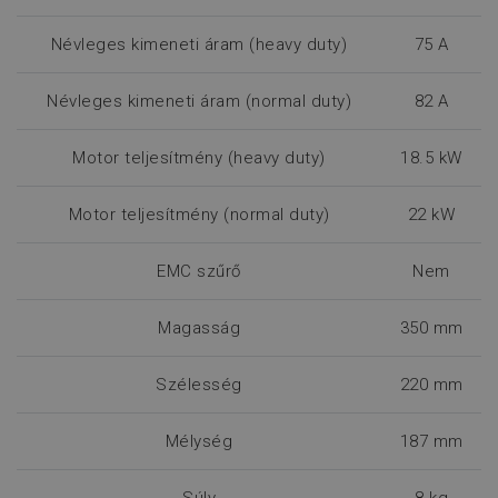
Névleges kimeneti áram (heavy duty)
75 A
Névleges kimeneti áram (normal duty)
82 A
Motor teljesítmény (heavy duty)
18.5 kW
Motor teljesítmény (normal duty)
22 kW
EMC szűrő
Nem
Magasság
350 mm
Szélesség
220 mm
Mélység
187 mm