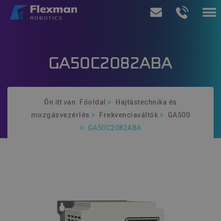
Termékeink
GA50C2082ABA
Szolgáltatásaink
Rólunk
Ön itt van:
Főoldal
Hajtástechnika és
mozgásvezérlés
Frekvenciaváltók
GA500
Ajánlatkérés
GA50C2082ABA