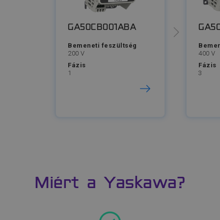
GA50CB001ABA
GA5
Bemeneti feszültség
Bemen
200 V
400 V
Fázis
Fázis
1
3
Miért a Yaskawa?