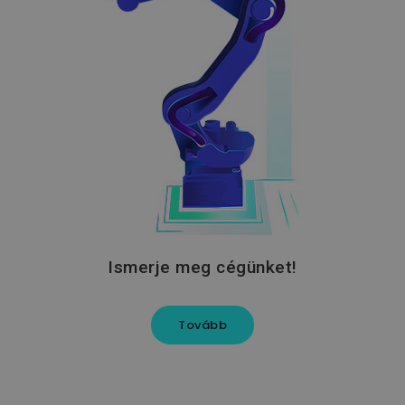
_csrf-frontend
www.flexmanrobotics.hu
VISITOR_PRIVACY_METADATA
YouTube
.youtube.com
Ismerje meg cégünket!
Tovább