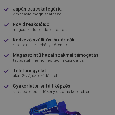
__cf_bm
Cloudflare Inc.
Japán csúcskategória
.vimeo.com
kimagasló megbízhatóság
Rövid reakcióidő
magasszintű rendelkezésre-állás
Kedvező szállítási határidők
robotok akár néhány héten belül
advanced-frontend
www.flexmanrobotics.hu
Magasszintű hazai szakmai támogatás
tapasztalt mérnök és technikusi gárda
Telefonügyelet
akár 24/7, szerződéssel
Gyakorlatorientált képzés
kiscsoportos hatékony oktatás keretében
soft_exit_message_displayed
www.flexmanrobotics.hu