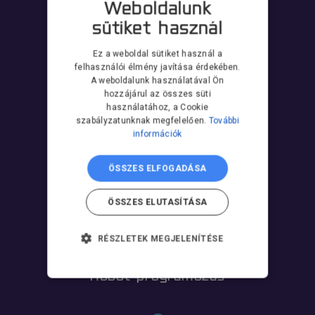
Weboldalunk
Tanfolyam
sütiket használ
Ez a weboldal sütiket használ a
felhasználói élmény javítása érdekében.
A weboldalunk használatával Ön
hozzájárul az összes süti
Robotkarbantartás
használatához, a Cookie
szabályzatunknak megfelelően.
További
információk
ÖSSZES ELFOGADÁSA
Robot szerviz
ÖSSZES ELUTASÍTÁSA
RÉSZLETEK MEGJELENÍTÉSE
ELENGEDHETETLENÜL
SZÜKSÉGES
Robot programozás
TELJESÍTMÉNY