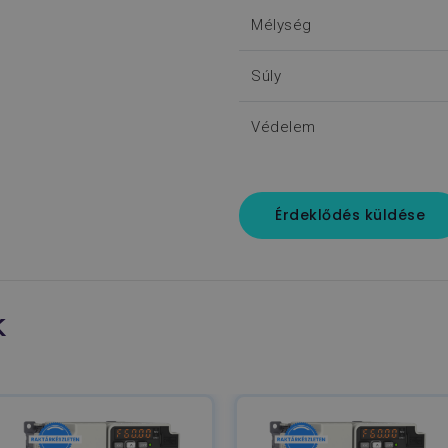
Mélység
Súly
Védelem
Érdeklődés küldése
k