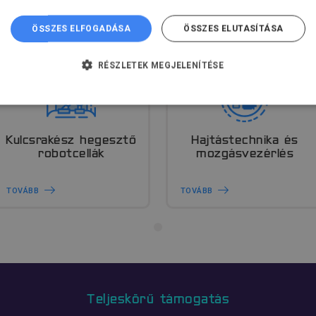
ÖSSZES ELFOGADÁSA
ÖSSZES ELUTASÍTÁSA
RÉSZLETEK MEGJELENÍTÉSE
TLENÜL SZÜKSÉGES
TELJESÍTMÉNY
CÉLZÁS
AN
Kulcsrakész hegesztő
Hajtástechnika és
robotcellák
mozgásvezérlés
TOVÁBB
TOVÁBB
dhetetlenül szükséges
Teljesítmény
Célzás
Funkcionalitás
Beso
kséges sütik lehetővé teszik a webhely alapvető funkcióit, például a felhasználói be
l nem használható megfelelően az elengedhetetlenül szükséges sütik nélkül.
Szolgáltató
/
Domain
Lejárat
Leírás
Cloudflare Inc.
29 perc 6
Ezt a sütit használják az ember
.vimeo.com
másodperc
megkülönböztetésére. Ez előny
számára, annak érdekében, ho
Teljeskörű támogatás
jelentéseket készítsenek a web