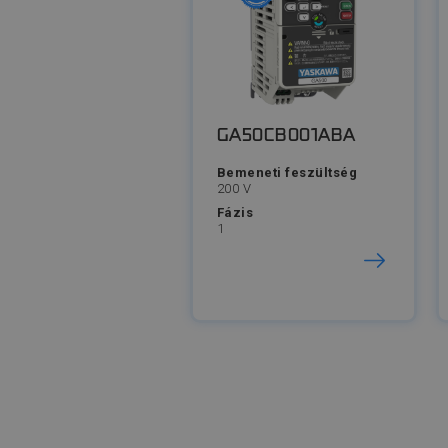
GA50CB001ABA
Bemeneti feszültség
200 V
Fázis
1