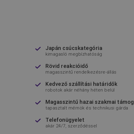
Név
Név
Sz
__Secure-YNID
Név
utm_medium
ww
__Secure-ROLLOUT_T
_fbp
_csrf-backend
_gid
Go
Japán csúcskategória
.f
_ga
kimagasló megbízhatóság
_ga_05PC3M09TJ
.f
Rövid reakcióidő
magasszintű rendelkezésre-állás
utm_source
ww
Kedvező szállítási határidők
utm_adcreative
robotok akár néhány héten belül
IDE
_gat_UA-
.f
Magasszintű hazai szakmai támog
134389969-1
tapasztalt mérnök és technikusi gárda
VISITOR_INFO1_LIVE
Telefonügyelet
akár 24/7, szerződéssel