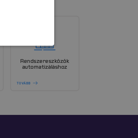
FUNKCIONALITÁS
Rendszereszközök
automatizáláshoz
TOVÁBB
rolatlan
jelentkezést és a
ek és a botok
ös a weboldal
gy érvényes
oldaluk használatáról.