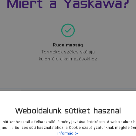
Miért a Yaskawa?
Rugalmasság
Termékek széles skálája
különféle alkalmazásokhoz
Weboldalunk sütiket használ
Termékek
l sütiket használ a felhasználói élmény javítása érdekében. A weboldalunk 
járul az összes süti használatához, a Cookie szabályzatunknak megfelelőe
zéles termékpaletta egy kézből a rugalmas automatizálásh
információk