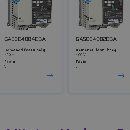
GA50C4004EBA
GA50C4002EBA
Bemeneti feszültség
Bemeneti feszültség
400 V
400 V
Fázis
Fázis
3
3