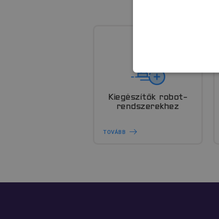
ELENGEDHETE
BESOROLATL
Kiegészítők robot-
rendszerekhez
TOVÁBB
Elenge
Az elengedhetetlenül szü
fiókkezelést. A webolda
Név
__cf_bm