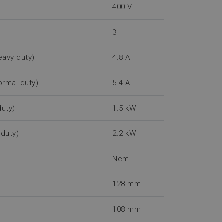
400 V
3
eavy duty)
4.8 A
ormal duty)
5.4 A
duty)
1.5 kW
 duty)
2.2 kW
Nem
128 mm
108 mm