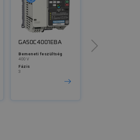
GA50C4001EBA
GA50C4007EBA
Bemeneti feszültség
Bemeneti feszültség
400 V
400 V
Fázis
Fázis
3
3