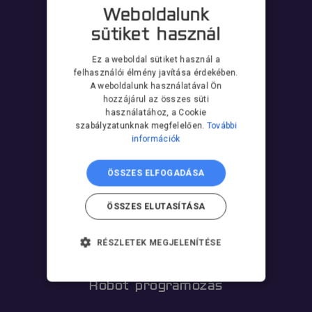
Weboldalunk
Tanfolyam
sütiket használ
Ez a weboldal sütiket használ a
felhasználói élmény javítása érdekében.
A weboldalunk használatával Ön
hozzájárul az összes süti
Robotkarbantartás
használatához, a Cookie
szabályzatunknak megfelelően.
További
információk
ÖSSZES ELFOGADÁSA
Robot szerviz
ÖSSZES ELUTASÍTÁSA
RÉSZLETEK MEGJELENÍTÉSE
ELENGEDHETETLENÜL
SZÜKSÉGES
Robot programozás
TELJESÍTMÉNY