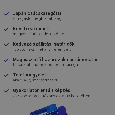
__cf_bm
Cloudflare Inc.
.vimeo.com
Japán csúcskategória
kimagasló megbízhatóság
Rövid reakcióidő
magasszintű rendelkezésre-állás
Kedvező szállítási határidők
advanced-frontend
www.flexmanrobotics.hu
robotok akár néhány héten belül
Magasszintű hazai szakmai támogatás
tapasztalt mérnök és technikusi gárda
Telefonügyelet
akár 24/7, szerződéssel
Gyakorlatorientált képzés
kiscsoportos hatékony oktatás keretében