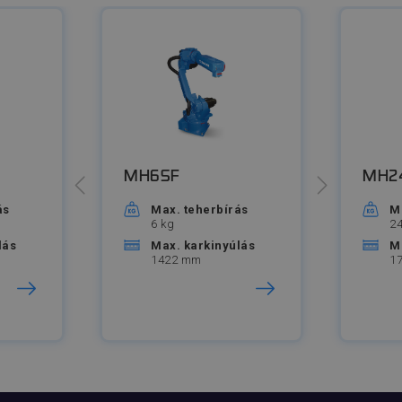
MH6SF
MH2
ás
Max. teherbírás
M
6 kg
24
lás
Max. karkinyúlás
M
1422 mm
1