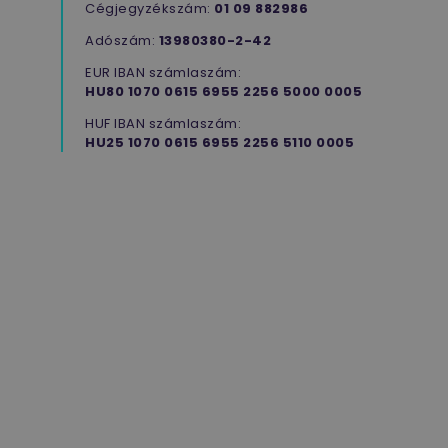
utm_adgroup
www.flexmanrobotics.hu
ülés
Cégjegyzékszám:
01 09 882986
YSC
Google LLC
ülés
E
Adószám:
13980380-2-42
.youtube.com
á
EUR IBAN számlaszám:
HU80 1070 0615 6955 2256 5000 0005
utm_campaign
www.flexmanrobotics.hu
ülés
E
HUF IBAN számlaszám:
a
HU25 1070 0615 6955 2256 5110 0005
m
a
h
f
w
E
t
r
f
w
_gcl_au
Google LLC
2
E
.flexmanrobotics.hu
hónap
D
4 hét
é
s
v
h