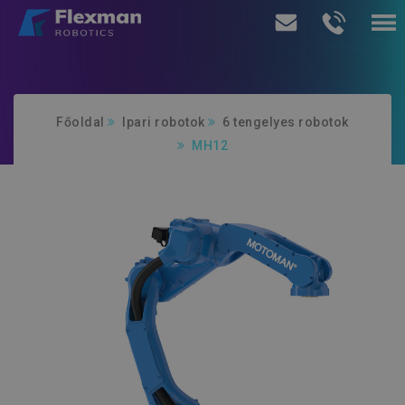
Termékeink
Főoldal
Ipari robotok
6 tengelyes robotok
Szolgáltatásaink
MH12
Rólunk
Ajánlatkérés