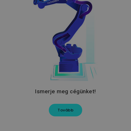
soft_exit_message_displayed
www.flexmanrobotics.hu
_csrf-frontend
www.flexmanrobotics.hu
VISITOR_PRIVACY_METADATA
YouTube
.youtube.com
Ismerje meg cégünket!
Tovább