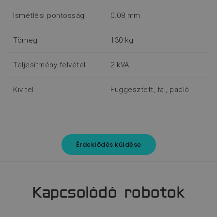
Ismétlési pontosság
0.08 mm
Tömeg
130 kg
Teljesítmény felvétel
2 kVA
Kivitel
Függesztett, fal, padló
Érdeklődés küldése
Kapcsolódó robotok