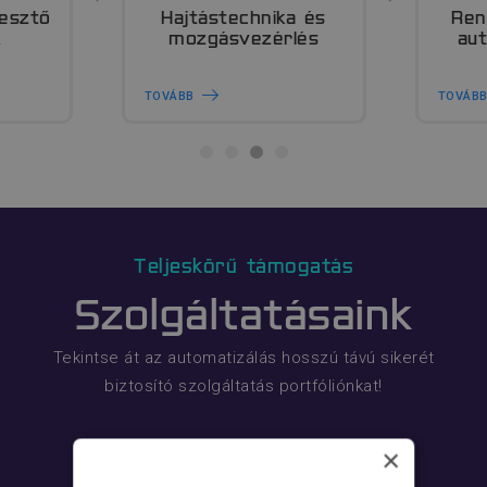
gesztő
Hajtástechnika és
Ren
k
mozgásvezérlés
au
TOVÁBB
TOVÁB
Teljeskörű támogatás
Szolgáltatásaink
Tekintse át az automatizálás hosszú távú sikerét
biztosító szolgáltatás portfóliónkat!
×