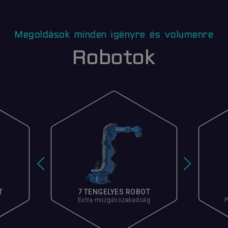
Megoldások minden igényre és volumenre
Robotok
T
7 TENGELYES ROBOT
Extra mozgásszabadság
P