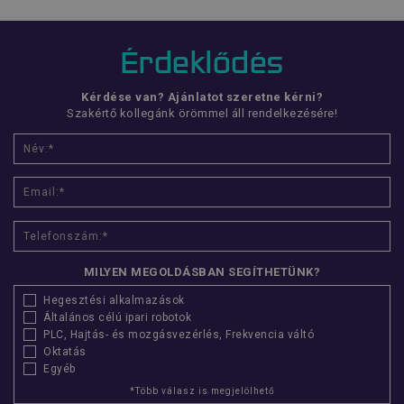
popup_banner
www.flexmanrobotics.hu
Érdeklődés
CookieScriptConsent
CookieScript
www.flexmanrobotics.hu
Kérdése van? Ajánlatot szeretne kérni?
Szakértő kollegánk örömmel áll rendelkezésére!
MILYEN MEGOLDÁSBAN SEGÍTHETÜNK?
Név
Szolgáltató
/
Domain
Lejárat
Leí
Hegesztési alkalmazások
__Secure-YNID
.youtube.com
5
Általános célú ipari robotok
hónap
Név
Szolgáltató
/
Domain
Lejárat
Leí
PLC, Hajtás- és mozgásvezérlés, Frekvencia váltó
4 hét
Oktatás
utm_medium
www.flexmanrobotics.hu
ülés
Ezt 
Név
Szolgáltató
/
Domain
Lejárat
L
__Secure-
.youtube.com
5
Egyéb
has
ROLLOUT_TOKEN
hónap
azo
_fbp
Meta Platform Inc.
2
4 hét
*Több válasz is megjelölhető
fel
.flexmanrobotics.hu
hónap