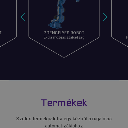
T
7 TENGELYES ROBOT
Extra mozgásszabadság
P
Termékek
Széles termékpaletta egy kézből a rugalmas
automatizáláshoz