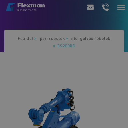
Termékeink
Főoldal
Ipari robotok
6 tengelyes robotok
Szolgáltatásaink
ES200RD
Rólunk
Ajánlatkérés