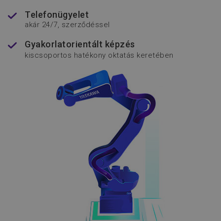
Telefonügyelet
akár 24/7, szerződéssel
Gyakorlatorientált képzés
soft_exit_message_displayed
www.flexmanrobotics.hu
kiscsoportos hatékony oktatás keretében
_csrf-frontend
www.flexmanrobotics.hu
VISITOR_PRIVACY_METADATA
YouTube
.youtube.com