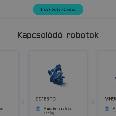
Érdeklődés küldése
Kapcsolódó robotok
ES165RD
MH9
ás
Max. teherbírás
M
165 kg
90