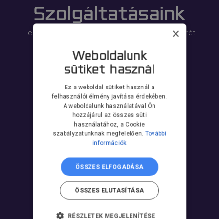
Szolgáltatásaink
×
Tekintse át az automatizálás hosszú távú sikerét
biztosító szolgáltatás portfóliónkat!
Weboldalunk
sütiket használ
Ez a weboldal sütiket használ a
felhasználói élmény javítása érdekében.
A weboldalunk használatával Ön
Tanfolyam
hozzájárul az összes süti
használatához, a Cookie
szabályzatunknak megfelelően.
További
információk
ÖSSZES ELFOGADÁSA
Robotkarbantartás
ÖSSZES ELUTASÍTÁSA
RÉSZLETEK MEGJELENÍTÉSE