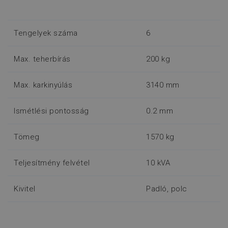
Tengelyek száma
6
Max. teherbírás
200 kg
Max. karkinyúlás
3140 mm
Ismétlési pontosság
0.2 mm
Tömeg
1570 kg
Teljesítmény felvétel
10 kVA
Kivitel
Padló, polc