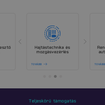
gesztő
Hajtástechnika és
Ren
k
mozgásvezérlés
au
TOVÁBB
TOVÁB
Teljeskörű támogatás