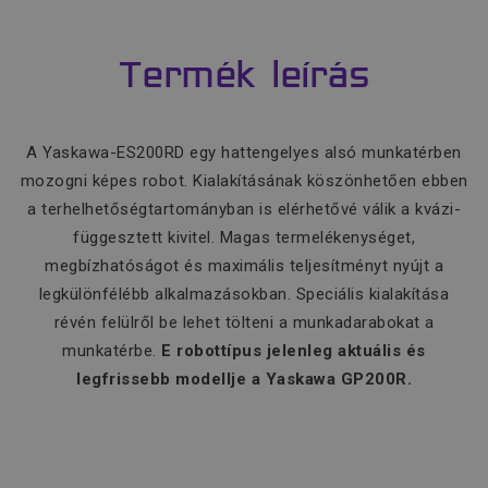
Termék leírás
A Yaskawa-ES200RD
egy hattengelyes alsó munkatérben
mozogni képes robot. Kialakításának köszönhetően ebben
a terhelhetőségtartományban is elérhetővé válik a kvázi-
függesztett kivitel. Magas termelékenységet,
megbízhatóságot és maximális teljesítményt nyújt a
legkülönfélébb alkalmazásokban. Speciális kialakítása
révén felülről be lehet tölteni a munkadarabokat a
munkatérbe.
E robottípus jelenleg aktuális és
legfrissebb modellje a Yaskawa GP200R.