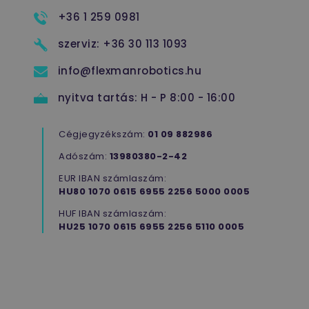
arr
l
hog
+36 1 259 0981
a
Goo
v
for
szerviz:
+36 30 113 1093
web
utm_date
www.flexmanrobotics.hu
ülés
rögz
men
utm_adgroup
www.flexmanrobotics.hu
ülés
info@flexmanrobotics.hu
YSC
Google LLC
ülés
E
.youtube.com
á
nyitva tartás:
H - P 8:00 - 16:00
Cégjegyzékszám:
01 09 882986
utm_campaign
www.flexmanrobotics.hu
ülés
E
a
Adószám:
13980380-2-42
m
a
EUR IBAN számlaszám:
h
HU80 1070 0615 6955 2256 5000 0005
f
w
E
HUF IBAN számlaszám:
HU25 1070 0615 6955 2256 5110 0005
t
r
f
w