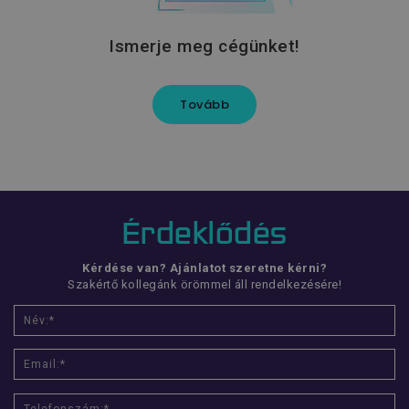
Ismerje meg cégünket!
Tovább
popup_banner
www.flexmanrobotics.hu
CookieScriptConsent
CookieScript
www.flexmanrobotics.hu
Érdeklődés
Kérdése van? Ajánlatot szeretne kérni?
Szakértő kollegánk örömmel áll rendelkezésére!
Név
Szolgáltató
/
Domain
Lejárat
Leí
__Secure-YNID
.youtube.com
5