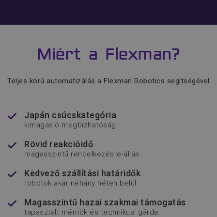
bejelentkezést és a fiókkezelést. A
weboldal nem használható megfelelően
az elengedhetetlenül szükséges sütik
nélkül.
Név
Szolgáltató
/
Domain
Miért a Flexman?
__cf_bm
Cloudflare Inc.
.vimeo.com
Teljes körű automatizálás a Flexman Robotics segítségével
Japán csúcskategória
kimagasló megbízhatóság
advanced-frontend
www.flexmanrobotics.hu
Rövid reakcióidő
magasszintű rendelkezésre-állás
Kedvező szállítási határidők
robotok akár néhány héten belül
Magasszintű hazai szakmai támogatás
tapasztalt mérnök és technikusi gárda