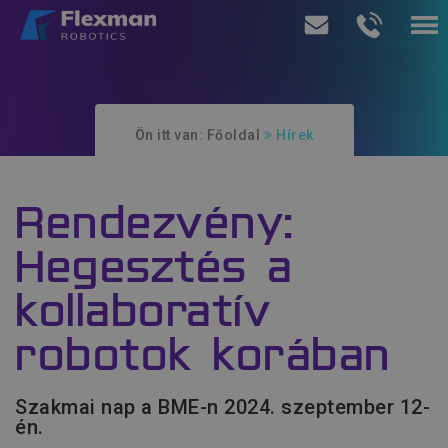
Termékeink
Ön itt van:
Főoldal
Hírek
Szolgáltatásaink
Rólunk
Rendezvény:
Ajánlatkérés
Hegesztés a
kollaboratív
robotok korában
Szakmai nap a BME-n 2024. szeptember 12-
én.