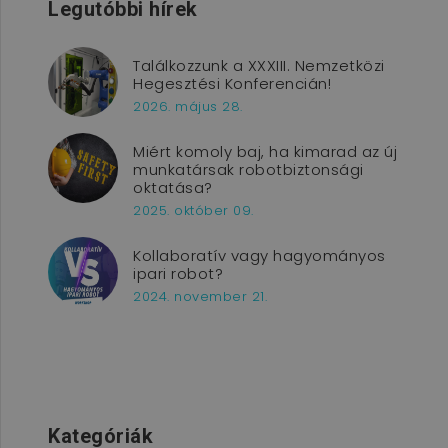
Legutóbbi hírek
soft_exit_message_displayed
www.flexmanrobotics.hu
Találkozzunk a XXXIII. Nemzetközi
Hegesztési Konferencián!
_csrf-frontend
www.flexmanrobotics.hu
2026. május 28.
Miért komoly baj, ha kimarad az új
munkatársak robotbiztonsági
oktatása?
2025. október 09.
Kollaboratív vagy hagyományos
ipari robot?
2024. november 21.
VISITOR_PRIVACY_METADATA
YouTube
.youtube.com
Kategóriák