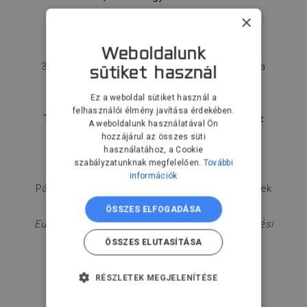
Flexman Robotics - YASKAWA képviselet
×
Kollaboratív, standard vagy egyedi?
Weboldalunk
3 hegesztőrobot megoldás összehasonlítása
sütiket használ
Flexman Robotics - YASKAWA képviselet
Ez a weboldal sütiket használ a
felhasználói élmény javítása érdekében.
Technológiai elszívók robotrendszerekhez
A weboldalunk használatával Ön
IMEX Filtertechnika
hozzájárul az összes süti
használatához, a Cookie
szabályzatunknak megfelelően.
További
Aktuális pályázatokról ECCerűen
információk
Pályázati lehetőség korszerű elszívórendszerek
beszerzéséhez
ÖSSZES ELFOGADÁSA
European Conformity Check Vállalkozásfejlesztési
Tanácsadó Intézet
ÖSSZES ELUTASÍTÁSA
RÉSZLETEK MEGJELENÍTÉSE
11:25 | EBÉD | G épület
ELENGEDHETETLENÜL