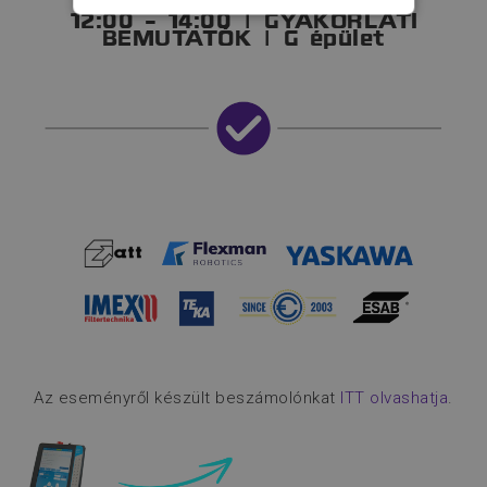
SZÜKSÉGES
12:00 - 14:00 | GYAKORLATI
BEMUTATÓK | G épület
TELJESÍTMÉNY
CÉLZÁS
FUNKCIONALITÁS
BESOROLATLAN
Elengedhetetlenül szükséges
Teljesítmény
Célzás
Funkcionalitás
Besorolatlan
Az eseményről készült beszámolónkat
ITT olvashatja
.
Az elengedhetetlenül szükséges sütik
lehetővé teszik a webhely alapvető
funkcióit, például a felhasználói
bejelentkezést és a fiókkezelést. A
weboldal nem használható megfelelően