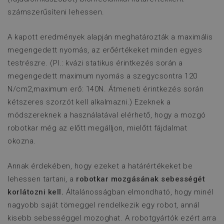
számszerűsíteni lehessen.
A kapott eredmények alapján meghatározták a maximális
megengedett nyomás, az erőértékeket minden egyes
testrészre. (Pl.: kvázi statikus érintkezés során a
megengedett maximum nyomás a szegycsontra 120
N/cm2,maximum erő: 140N. Átmeneti érintkezés során
popup_banner
www.flexmanrobotics.hu
kétszeres szorzót kell alkalmazni.) Ezeknek a
CookieScriptConsent
CookieScript
www.flexmanrobotics.hu
módszereknek a használatával elérhető, hogy a mozgó
robotkar még az előtt megálljon, mielőtt fájdalmat
okozna.
Annak érdekében, hogy ezeket a határértékeket be
lehessen tartani, a
robotkar mozgásának sebességét
korlátozni kell.
Általánosságban elmondható, hogy minél
nagyobb saját tömeggel rendelkezik egy robot, annál
kisebb sebességgel mozoghat. A robotgyártók ezért arra