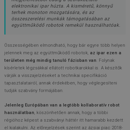
kap
p
elektronikai ipar húzta. A kisméretű, könnyű
_ga
m
vált
terhek monoton mozgatására, és az
arr
l
hog
összeszerelési munkák támogatásában az
a
Goo
v
együttműködő robotok remekül használhatóak.
for
web
utm_date
www.flexmanrobotics.hu
ülés
rögz
men
utm_adgroup
www.flexmanrobotics.hu
ülés
Összességében elmondható, hogy bár egyre több helyen
YSC
Google LLC
ülés
E
.youtube.com
á
jelennek meg az együttműködő robotok,
az ipar ezen a
területen még mindig tanuló fázisban van
. Folynak
kísérletek légzsákkal ellátott robotkarokkal is. A készítők
utm_campaign
www.flexmanrobotics.hu
ülés
E
várják a visszajelzéseket a technikai specifikáció
a
m
tapasztalatairól, annak érdekében, hogy véglegesíteni
a
h
tudják szabvány formájában.
f
w
E
Jelenleg Európában van a legtöbb kollaboratív robot
használatban
, köszönhetően annak, hogy a többi
régióhoz képest a szabványi háttér itt hamarabb kezdett
t
el kialakulni. Az előrejelzések szerint az ázsiai piac 2018-
r