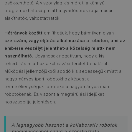
mu
csökkenthető. A viszonylag kis méret, a könnyű
áll
meg
s
programozhatóság miatt a gyártósorok rugalmasan
utm_source
www.flexmanrobotics.hu
ülés
Ezt 
alakíthatók, változtathatók.
j
has
for
for
k
Hátrányok között
említhetjük, hogy bármilyen olyan
azo
web
utm_adcreative
www.flexmanrobotics.hu
ülés
szerszám, vagy eljárás alkalmazása a roboton, ami az
tév
meg
IDE
Google LLC
1 év
E
emberre veszélyt jelenthet-a közelség miatt- nem
fel
.doubleclick.net
D
érk
használható.
Ugyancsak negatívum, hogy a kis
é
web
s
nyo
teherbírás miatt az alkalmazási terület behatárolt.
v
kül
h
Működési jellemzőjükből adódó kis sebességük miatt a
mar
w
kam
o
hagyományos ipari robotokhoz képest a
hat
a
v
termelékenységük töredéke a hagyományos ipari
_gat_UA-
.flexmanrobotics.hu
1 perc
Ez 
l
134389969-1
süti
m
robotokénak. Ez viszont a megtérülési idejüket
Goo
e
állí
hosszabbítja jelentősen.
név
VISITOR_INFO1_LIVE
Google LLC
5
E
min
.youtube.com
hónap
Y
tar
4 hét
fió
web
A legnagyobb hasznot a kollaboratív robotok
egy
szá
f
megjelenéséből eddig a szórakoztató