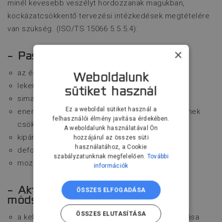
minél kevesebb veszélyt hordozzanak magukban,
kockázatcsökkentő tervezési intézkedések megtételére
van szükség. (ISO/TS 15066 5.5.5.4):
×
- Passzív biztonsági rendszerek
az érintkező felület méretének növelése:
Weboldalunk
lekerekített sarkok, élek
sütiket használ
sima felületek
Ez a weboldal sütiket használ a
energia elnyelés, behatás energiájának és idejének
felhasználói élmény javítása érdekében.
csökkentése:
A weboldalunk használatával Ön
kipárnázás
hozzájárul az összes süti
használatához, a Cookie
deformálható alkatrészek
szabályzatunknak megfelelően.
További
mozgó tömeg mértékének korlátozása
információk
- Aktív biztonsági tervezési
ÖSSZES ELFOGADÁSA
módszerek:
ÖSSZES ELUTASÍTÁSA
a keletkező lendület, erők, nyomatékok korlátozása