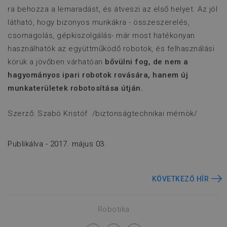
f
ra behozza a lemaradást, és átveszi az első helyet. Az jól
w
látható, hogy bizonyos munkákra - összeszerelés,
_gcl_au
Google LLC
2
E
csomagolás, gépkiszolgálás- már most hatékonyan
.flexmanrobotics.hu
hónap
D
4 hét
é
használhatók az együttműködő robotok, és felhasználási
s
v
körük a jövőben várhatóan
bővülni fog, de nem a
h
w
hagyományos ipari robotok rovására, hanem új
o
a
munkaterületek robotosítása útján.
v
l
m
Szerző: Szabó Kristóf /biztonságtechnikai mérnök/
e
test_cookie
Google LLC
15
E
.doubleclick.net
perc
D
Publikálva - 2017. május 03.
t
m
a
l
KÖVETKEZŐ HÍR
t
Robotika