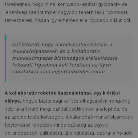
Név
Szolgáltató
/
Domain
Lejárat
Leí
törekednek, hogy minél könnyebb- ezáltal gyorsabb- de
__Secure-YNID
.youtube.com
5
lehetőség szerint minél nagyobb teherbírású robotokat
hónap
Név
Szolgáltató
/
Domain
Lejárat
Leí
tervezzenek, hiszen így érhetőek el a rövidebb ciklusidők.
4 hét
utm_medium
www.flexmanrobotics.hu
ülés
Ezt 
Név
Szolgáltató
/
Domain
Lejárat
L
__Secure-
.youtube.com
5
has
ROLLOUT_TOKEN
hónap
azo
_fbp
Meta Platform Inc.
2
4 hét
fel
.flexmanrobotics.hu
hónap
web
Jól látható, hogy a kockázatelemzésre, a
4 hét
s
_csrf-backend
www.flexmanrobotics.hu
ülés
for
m
munkafolyamatok, és a kollaboratív
típu
i
kül
munkakörnyezet biztonságos kialakítására
h
mar
h
fokozott figyelmet kell fordítani az ilyen
kam
tel
_ga
Google LLC
1 év 1
E
robotokkal való együttműködés során.
.flexmanrobotics.hu
hónap
t
_gid
Google LLC
1 nap
Ezt 
U
.flexmanrobotics.hu
Anal
h
Min
f
meg
A kollaboratív robotok használatának egyik óriási
egye
h
és f
előnye,
hogy a biztonsági kerítés elhagyásával rengeteg
s
old
s
szá
hely takarítható meg, ezáltal csökkentve a telepítés, és
f
nyo
az üzemeltetés költségeit. A különböző munkafolyamatok
szol
s
v
folytonossá tehetőek, nincs szükség az egyes
_ga_05PC3M09TJ
.flexmanrobotics.hu
1 év 1
Ezt 
hónap
Goo
berendezések leállítására, újraindítására, ezáltal a holtidő
has
k