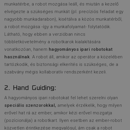
munkatérbe, a robot mozgása leáll, és miután a kezelő
elvégezte a szükséges munkát (pl. precíziós feladat egy
nagyobb munkadarabon), kisétálva a közös munkatérből,
a robot mozgása -így a munkafolyamat- folytatódik.
Látható, hogy ebben a verzióban nincs
többletkövetelmény a robotkarok kialakítására
vonatkozóan, hanem
hagyományos ipari robotokat
használnak
. A robot áll, amikor az operátor a közelében
tartózkodik, és biztonsági elkerítés is szükséges, de a
szabvány mégis kollaboratív rendszerként kezeli.
2. Hand Guiding:
A hagyományos ipari robotokat fel lehet szerelni olyan
speciális szenzorokkal,
amelyek érzékelik, hogy milyen
erővel hat rá az ember, amikor kézi erővel mozgatja
(pozícionálja) a robotkart. Ilyen esetben az ember-robot
közvetlen érintkezése megvalósul, ám csak a robot