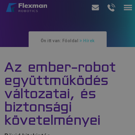
Termékeink
Ön itt van:
Főoldal
Hírek
Szolgáltatásaink
Rólunk
Az ember-robot
Ajánlatkérés
együttműködés
változatai, és
biztonsági
követelményei