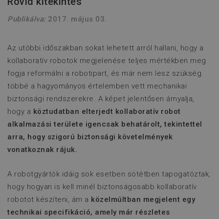
Rövid kitekintés
Publikálva:
2017. május 03.
Az utóbbi időszakban sokat lehetett arról hallani, hogy a
kollaboratív robotok megjelenése teljes mértékben meg
fogja reformálni a robotipart, és már nem lesz szükség
többé a hagyományos értelemben vett mechanikai
biztonsági rendszerekre. A képet jelentősen árnyalja,
hogy a
köztudatban elterjedt kollaboratív robot
alkalmazási területe igencsak behatárolt, tekintettel
arra, hogy szigorú biztonsági követelmények
vonatkoznak rájuk.
A robotgyártók idáig sok esetben sötétben tapogatóztak,
hogy hogyan is kell minél biztonságosabb kollaboratív
robotot készíteni, ám a
közelmúltban megjelent egy
technikai specifikáció, amely már részletes