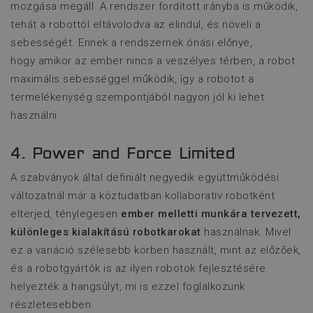
mozgása megáll. A rendszer fordított irányba is működik,
tehát a robottól eltávolodva az elindul, és növeli a
sebességét. Ennek a rendszernek óriási előnye,
hogy amikor az ember nincs a veszélyes térben, a robot
maximális sebességgel működik, így a robotot a
termelékenység szempontjából nagyon jól ki lehet
használni.
4. Power and Force Limited
A szabványok által definiált negyedik együttműködési
változatnál már a köztudatban kollaboratív robotként
elterjed, ténylegesen
ember melletti munkára tervezett,
különleges kialakítású robotkarokat
használnak. Mivel
ez a variáció szélesebb körben használt, mint az előzőek,
és a robotgyártók is az ilyen robotok fejlesztésére
helyezték a hangsúlyt, mi is ezzel foglalkozunk
részletesebben.