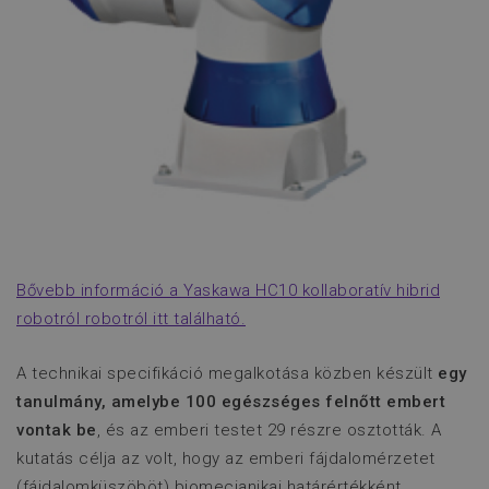
soft_exit_message_displayed
www.flexmanrobotics.hu
_csrf-frontend
www.flexmanrobotics.hu
Bővebb információ a Yaskawa HC10 kollaboratív hibrid
robotról robotról itt található.
A technikai specifikáció megalkotása közben készült
egy
tanulmány, amelybe 100 egészséges felnőtt embert
VISITOR_PRIVACY_METADATA
YouTube
.youtube.com
vontak be
, és az emberi testet 29 részre osztották. A
kutatás célja az volt, hogy az emberi fájdalomérzetet
(fájdalomküszöböt) biomecianikai határértékként