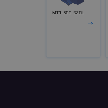
advanced-frontend
MT1-500 S2DL
soft_exit_message_di
_csrf-frontend
VISITOR_PRIVACY_ME
popup_banner
CookieScriptConsent