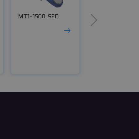
gy érvényes
oldaluk használatáról.
hogy lehetővé tegyék az
MT1-1500 S2D
MT1-3000 S2D
át, és tipikusan
asználói államok
orán. Javítja a
y lehetővé teszi a
zzen a felhasználói
kre.
, hogy megakadályozzák
 támadásait, biztosítva
l, hogy ellenőrzi a
ek ugyanazon a
eleegyezésének és
ára használják az
eljegyzi a látogató
védelmi politikák és
ítva, hogy
eken tartják
com szolgáltatás
beleegyezési
Szükséges, hogy a