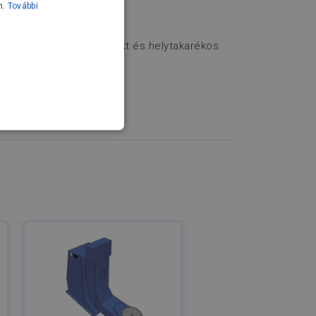
n.
További
nkadarabokhoz. A kompakt és helytakarékos
FUNKCIONALITÁS
rolatlan
jelentkezést és a
ek és a botok
ös a weboldal