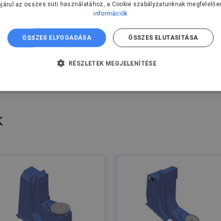
járul az összes süti használatához, a Cookie szabályzatunknak megfelelőe
ly.
információk
rendezés a két tengely mentén történő forgatást igénylő mu
ÖSSZES ELFOGADÁSA
ÖSSZES ELUTASÍTÁSA
 hegesztőrendszerekbe történő integrálásra.
 dönthető ±90°-ot.
RÉSZLETEK MEGJELENÍTÉSE
TLENÜL SZÜKSÉGES
TELJESÍTMÉNY
CÉLZÁS
AN
k
dhetetlenül szükséges
Teljesítmény
Célzás
Funkcionalitás
Beso
kséges sütik lehetővé teszik a webhely alapvető funkcióit, például a felhasználói be
l nem használható megfelelően az elengedhetetlenül szükséges sütik nélkül.
Szolgáltató
/
Domain
Lejárat
Leírás
Cloudflare Inc.
29 perc 6
Ezt a sütit használják az ember
.vimeo.com
másodperc
megkülönböztetésére. Ez előny