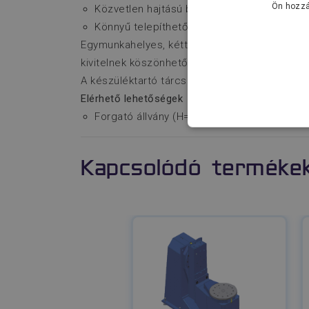
Ön hozzá
Közvetlen hajtású billentő és forgató tenge
Könnyű telepíthetőség és használat.
Egymunkahelyes, kéttengelyes pozicionáló be
kivitelnek köszönhetően alkalmas pl. kompakt
A készüléktartó tárcsa a robottal szinkronban
Elérhető lehetőségek
Forgató állvány (H=270 mm)
ELENGEDHETE
BESOROLATL
Kapcsolódó terméke
Elenge
Az elengedhetetlenül szü
fiókkezelést. A webolda
Név
__cf_bm