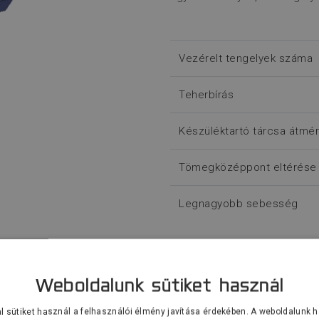
Vezérelt tengelyek száma
Teherbírás
Készüléktartó tárcsa átmé
Tömegközéppont eltérése a
Legnagyobb sebesség
Érdeklődés küldése
Weboldalunk sütiket használ
l sütiket használ a felhasználói élmény javítása érdekében. A weboldalunk 