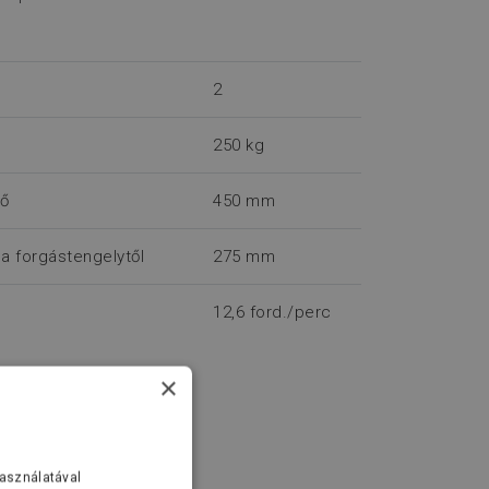
2
250 kg
rő
450 mm
 forgástengelytől
275 mm
12,6 ford./perc
×
használatával