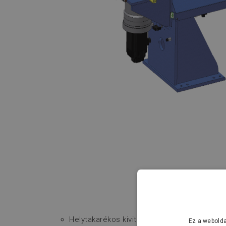
Helytakarékos kivitel.
Ez a webolda