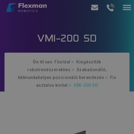
Termékeink
VMI-200 SD
Szolgáltatásaink
Rólunk
Ön itt van:
Főoldal
Kiegészítők
robotrendszerekhez
Szabadonálló,
Ajánlatkérés
kétmunkahelyes pozicionáló berendezés
Fix
asztalos kivitel
VMI-200 SD