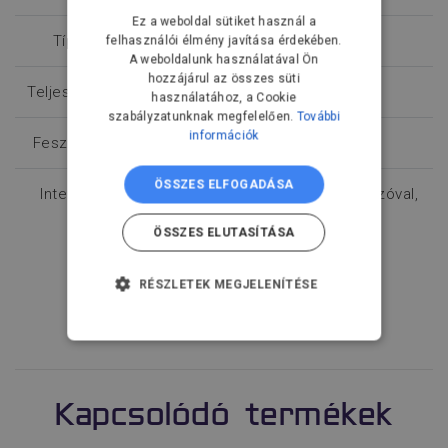
Ez a weboldal sütiket használ a
Típus
Kéttengelyes
felhasználói élmény javítása érdekében.
A weboldalunk használatával Ön
hozzájárul az összes süti
Teljesítmény
0,5 kW - 15 kW
használatához, a Cookie
szabályzatunknak megfelelően.
További
információk
Feszültség
400 V AC
ÖSSZES ELFOGADÁSA
Interfész
MECHATROLINK-III RJ45 csatlakozóval,
EtherCAT
ÖSSZES ELUTASÍTÁSA
RÉSZLETEK MEGJELENÍTÉSE
Érdeklődés küldése
ELENGEDHETETLENÜL
SZÜKSÉGES
TELJESÍTMÉNY
Kapcsolódó termékek
CÉLZÁS