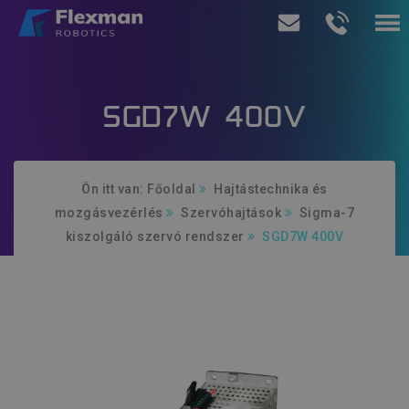
Termékeink
SGD7W 400V
Szolgáltatásaink
Rólunk
Ön itt van:
Főoldal
Hajtástechnika és
mozgásvezérlés
Szervóhajtások
Sigma-7
Ajánlatkérés
kiszolgáló szervó rendszer
SGD7W 400V